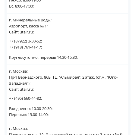
Пн.-Сб. 8:00-19:00;
Вс. 8:00-17:00;
г. Минеральные Воды;
Аэропорт, касса № 1;
Сайт: utair.ru;
+7 (87922) 3-30-52;
+7 (918) 761-41-17;
Круглосуточно, перерыв 14.30-15.30;
г. Москва;
Пр-т Вернадского, 86Б, ТЦ "Альмирал", 2 этаж, (ст.м. "Юго-
Западная");
Сайт: utair.ru;
+7 (495) 660-44-82;
Ежедневно: 10.00-20.30;
Перерыв: 13.00-14.00;
г. Москва;
Павелецкая пл., 1А, Павелецкий вокзал, подъезд 3, касса № 8;