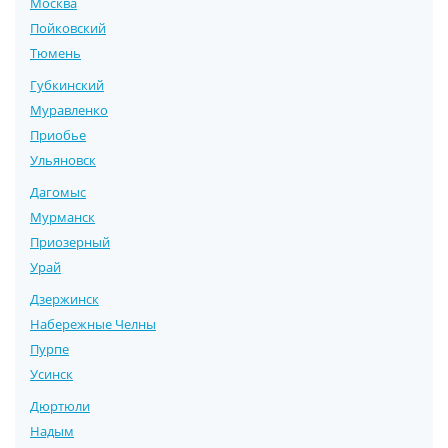
Москва
Пойковский
Тюмень
Губкинский
Муравленко
Приобье
Ульяновск
Дагомыс
Мурманск
Приозерный
Урай
Дзержинск
Набережные Челны
Пурпе
Усинск
Дюртюли
Надым