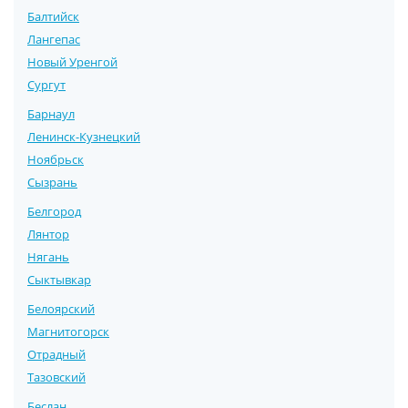
Балтийск
Лангепас
Новый Уренгой
Сургут
Барнаул
Ленинск-Кузнецкий
Ноябрьск
Сызрань
Белгород
Лянтор
Нягань
Сыктывкар
Белоярский
Магнитогорск
Отрадный
Тазовский
Беслан