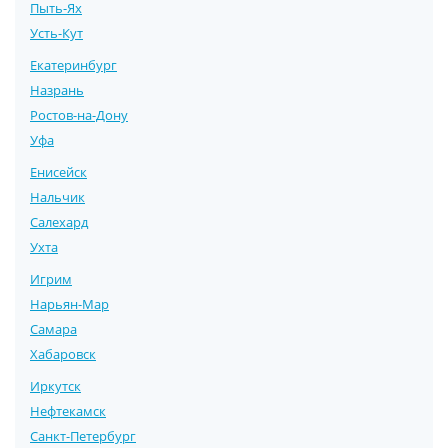
Пыть-Ях
Усть-Кут
Екатеринбург
Назрань
Ростов-на-Дону
Уфа
Енисейск
Нальчик
Салехард
Ухта
Игрим
Нарьян-Мар
Самара
Хабаровск
Иркутск
Нефтекамск
Санкт-Петербург