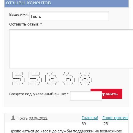
отзывы клиентов
Ваше имя:
Оставить отзыв:
*
  ____    ____     __      __      ___  
 | ___|  | ___|   / /_    / /_    ( _ ) 
 |___ \  |___ \  | '_ \  | '_ \   / _ \ 
  ___) |  ___) | | (_) | | (_) | | (_) |
 |____/  |____/   \___/   \___/   \___/ 
Введите код, указанный выше:
*
Голос за!
Голос против!
Гость 03.06.2022.
39
-25
дозвониться до касс и до службы поддержки не возможно!!!