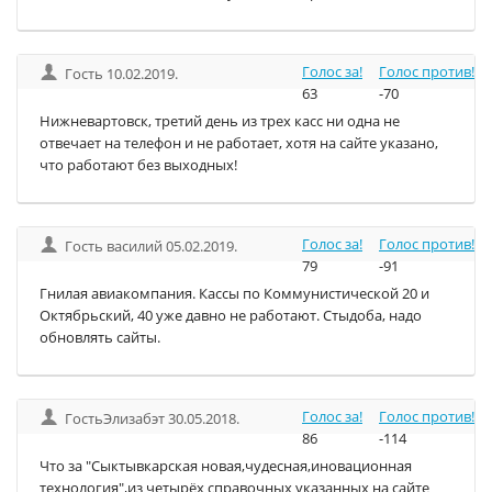
Голос за!
Голос против!
Гость 10.02.2019.
63
-70
Нижневартовск, третий день из трех касс ни одна не
отвечает на телефон и не работает, хотя на сайте указано,
что работают без выходных!
Голос за!
Голос против!
Гость василий 05.02.2019.
79
-91
Гнилая авиакомпания. Кассы по Коммунистической 20 и
Октябрьский, 40 уже давно не работают. Стыдоба, надо
обновлять сайты.
Голос за!
Голос против!
ГостьЭлизабэт 30.05.2018.
86
-114
Что за "Сыктывкарская новая,чудесная,иновационная
технология",из четырёх справочных указанных на сайте