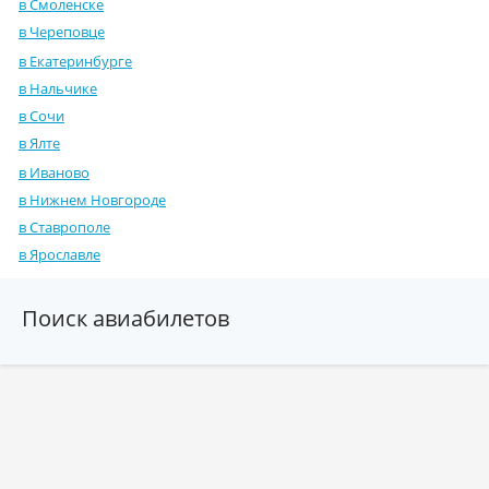
в Смоленске
в Череповце
в Екатеринбурге
в Нальчике
в Сочи
в Ялте
в Иваново
в Нижнем Новгороде
в Ставрополе
в Ярославле
Поиск авиабилетов