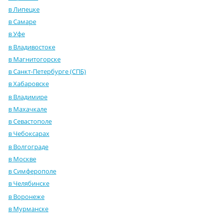
в Липецке
в Самаре
в Уфе
в Владивостоке
в Магнитогорске
в Санкт-Петербурге (СПБ)
в Хабаровске
в Владимире
в Махачкале
в Севастополе
в Чебоксарах
в Волгограде
в Москве
в Симферополе
в Челябинске
в Воронеже
в Мурманске