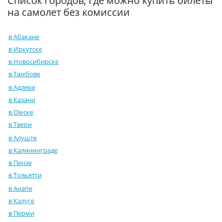
Список городов, где можно купить билеты
на самолет без комиссии
в Абакане
в Иркутске
в Новосибирске
в Тамбове
в Адлере
в Казани
в Омске
в Твери
в Алуште
в Калининграде
в Пензе
в Тольятти
в Анапе
в Калуге
в Перми