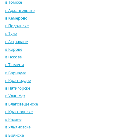
в Томске
в Архангельске
в Кемерово
в Подольске
в Туле
в Астрахане
в Кирове
в Пскове
в Тюмени
в Барнауле
в Краснодаре
в Пятигорске
в Улан-Удэ
в Благовещенске
в Красноярске
в Рязане
в Ульяновске
в Брянске