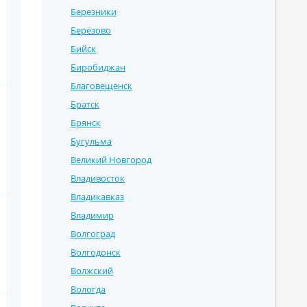
Березники
Берёзово
Бийск
Биробиджан
Благовещенск
Братск
Брянск
Бугульма
Великий Новгород
Владивосток
Владикавказ
Владимир
Волгоград
Волгодонск
Волжский
Вологда