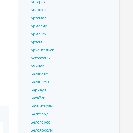
Ангарск
Апатиты
Арзамас
Армавир
Армянск
Артем
Архангельск
Астрахань
Ачинск
Балаково
Балашиха
Барнаул
Батайск
Бахчисарай
Белгород
Белогорск
Белоярский