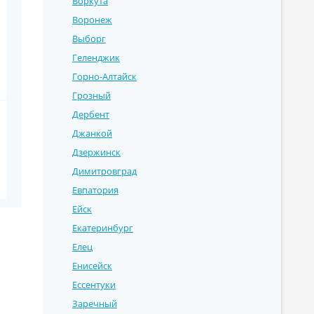
Воркута
Воронеж
Выборг
Геленджик
Горно-Алтайск
Грозный
Дербент
Джанкой
Дзержинск
Димитровград
Евпатория
Ейск
Екатеринбург
Елец
Енисейск
Ессентуки
Заречный