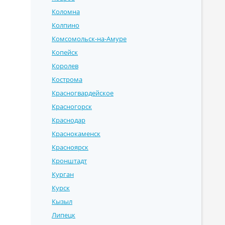
Коломна
Колпино
Комсомольск-на-Амуре
Копейск
Королев
Кострома
Красногвардейское
Красногорск
Краснодар
Краснокаменск
Красноярск
Кронштадт
Курган
Курск
Кызыл
Липецк