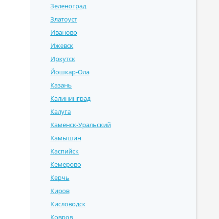
Зеленоград
Златоуст
Иваново
Ижевск
Иркутск
Йошкар-Ола
Казань
Калининград
Калуга
Каменск-Уральский
Камышин
Каспийск
Кемерово
Керчь
Киров
Кисловодск
Ковров