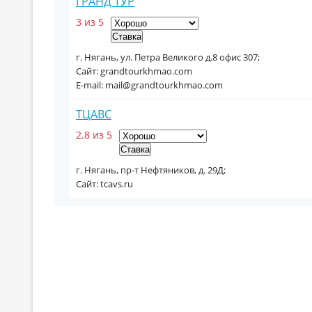
ГРАНД ТУР
3 из 5
г. Нягань, ул. Петра Великого д.8 офис 307;
Сайт: grandtourkhmao.com
E-mail: mail@grandtourkhmao.com
ТЦАВС
2.8 из 5
г. Нягань, пр-т Нефтяников, д. 29Д;
Сайт: tcavs.ru