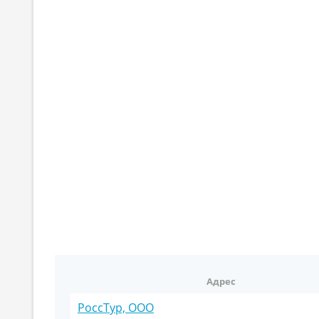
Адрес
РоссТур, ООО