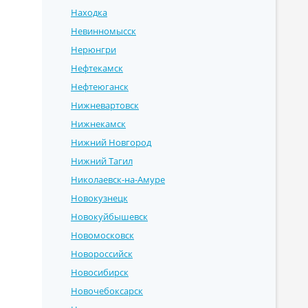
Находка
Невинномысск
Нерюнгри
Нефтекамск
Нефтеюганск
Нижневартовск
Нижнекамск
Нижний Новгород
Нижний Тагил
Николаевск-на-Амуре
Новокузнецк
Новокуйбышевск
Новомосковск
Новороссийск
Новосибирск
Новочебоксарск