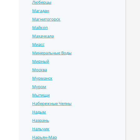
Люберцы
Магадан
Магнитогорск
Майкоп
Махачкала
Миасс
Минеральные Воды
Мирный
Москва
Мурманск
Муром
Мытищи
Набережные Челны
Надым
Назрань
Нальчик
Нарьян-Мар