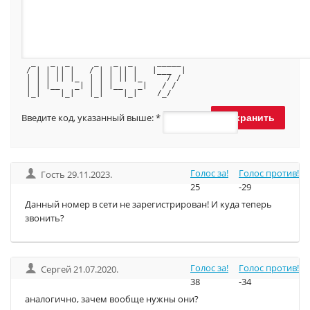
  _   _  _     _   _  _     _____ 
 / | | || |   / | | || |   |___  |
 | | | || |_  | | | || |_     / / 
 | | |__   _| | | |__   _|   / /  
 |_|    |_|   |_|    |_|    /_/   
Введите код, указанный выше:
*
Голос за!
Голос против!
Гость 29.11.2023.
25
-29
Данный номер в сети не зарегистрирован! И куда теперь
звонить?
Голос за!
Голос против!
Сергей 21.07.2020.
38
-34
аналогично, зачем вообще нужны они?