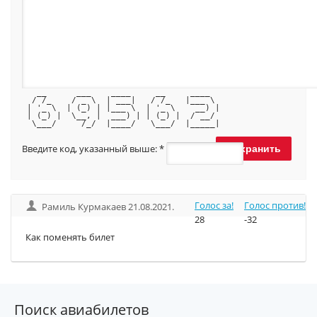
   __      ___    ____     __     ____  
  / /_    / _ \  | ___|   / /_   |___ \ 
 | '_ \  | (_) | |___ \  | '_ \    __) |
 | (_) |  \__, |  ___) | | (_) |  / __/ 
  \___/     /_/  |____/   \___/  |_____|
Введите код, указанный выше:
*
Голос за!
Голос против!
Рамиль Курмакаев 21.08.2021.
28
-32
Как поменять билет
Поиск авиабилетов