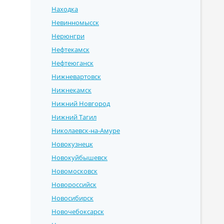
Находка
Невинномысск
Нерюнгри
Нефтекамск
Нефтеюганск
Нижневартовск
Нижнекамск
Нижний Новгород
Нижний Тагил
Николаевск-на-Амуре
Новокузнецк
Новокуйбышевск
Новомосковск
Новороссийск
Новосибирск
Новочебоксарск