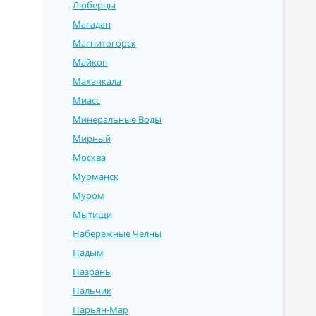
Люберцы
Магадан
Магнитогорск
Майкоп
Махачкала
Миасс
Минеральные Воды
Мирный
Москва
Мурманск
Муром
Мытищи
Набережные Челны
Надым
Назрань
Нальчик
Нарьян-Мар