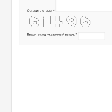
Оставить отзыв:
*
   __     _   _  _      ___     __   
  / /_   / | | || |    / _ \   / /_  
 | '_ \  | | | || |_  | (_) | | '_ \ 
 | (_) | | | |__   _|  \__, | | (_) |
  \___/  |_|    |_|      /_/   \___/ 
Введите код, указанный выше:
*