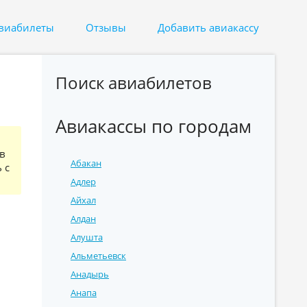
авиабилеты
Отзывы
Добавить авиакассу
Поиск авиабилетов
Авиакассы по городам
в
Абакан
 с
Адлер
Айхал
Алдан
Алушта
Альметьевск
Анадырь
Анапа