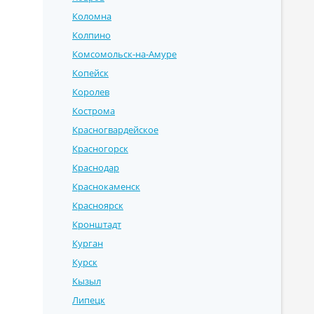
Коломна
Колпино
Комсомольск-на-Амуре
Копейск
Королев
Кострома
Красногвардейское
Красногорск
Краснодар
Краснокаменск
Красноярск
Кронштадт
Курган
Курск
Кызыл
Липецк