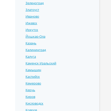
Зеленоград
Златоуст
Иваново
Ижевск
Иркутск
Йошкар-Ола
Казань
Калининград
Калуга
Каменск-Уральский
Камышин
Каспийск
Кемерово
Керчь
Киров
Кисловодск
Ковров