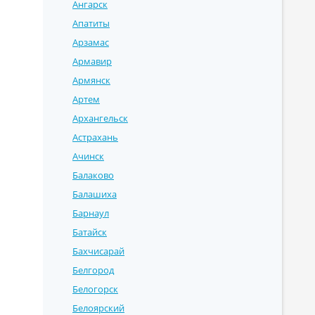
Ангарск
Апатиты
Арзамас
Армавир
Армянск
Артем
Архангельск
Астрахань
Ачинск
Балаково
Балашиха
Барнаул
Батайск
Бахчисарай
Белгород
Белогорск
Белоярский