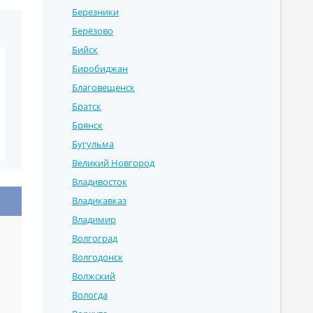
Березники
Берёзово
Бийск
Биробиджан
Благовещенск
Братск
Брянск
Бугульма
Великий Новгород
Владивосток
Владикавказ
Владимир
Волгоград
Волгодонск
Волжский
Вологда