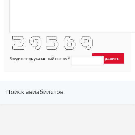
  ____     ___    ____     __      ___  
 |___ \   / _ \  | ___|   / /_    / _ \ 
   __) | | (_) | |___ \  | '_ \  | (_) |
  / __/   \__, |  ___) | | (_) |  \__, |
 |_____|    /_/  |____/   \___/     /_/ 
Введите код, указанный выше:
*
Поиск авиабилетов