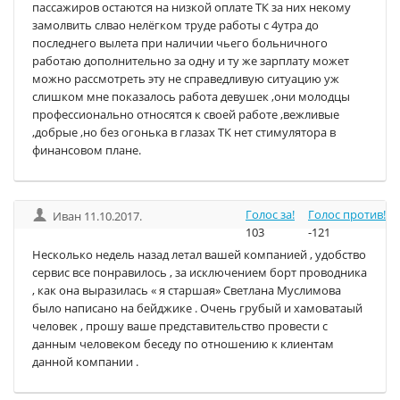
пассажиров остаются на низкой оплате ТК за них некому
замолвить слвао нелёгком труде работы с 4утра до
последнего вылета при наличии чьего больничного
работаю дополнительно за одну и ту же зарплату может
можно рассмотреть эту не справедливую ситуацию уж
слишком мне показалось работа девушек ,они молодцы
профессионально относятся к своей работе ,вежливые
,добрые ,но без огонька в глазах ТК нет стимулятора в
финансовом плане.
Голос за!
Голос против!
Иван 11.10.2017.
103
-121
Несколько недель назад летал вашей компанией , удобство
сервис все понравилось , за исключением борт проводника
, как она выразилась « я старшая» Светлана Муслимова
было написано на бейджике . Очень грубый и хамоватаый
человек , прошу ваше представительство провести с
данным человеком беседу по отношению к клиентам
данной компании .