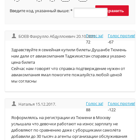
Введите код, указанный выше:
*
Голос за!
Голос против!
БОЕВ Фахрулло Абдуллоевич 20.10.2021.
72
-67
Здравствуйте я семейная купили билеты Душанбе Тюмень
нам дали от авиакомпания Таджикистан спаравка указано
цена билета
Сейчас нам говорят что справка подтверждение нужен от
авиакомпания ямал помогите пожалуйста любой ценой
мы согласны
Голос за!
Голос против!
Наталья 15.12.2017.
88
-122
Яоформлялсь на регистрации из Тюмени в Москву
услышала что девочки работают на износ зарплату не
дабовляют по сравнению даже с уборщиками самолёта
добавили до 30 тысяч а агенты организации обслуживания