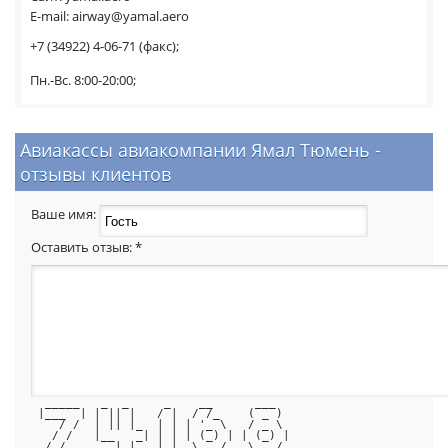
E-mail: airway@yamal.aero
+7 (34922) 4-06-71 (факс);
Пн.-Вс. 8:00-20:00;
Авиакассы авиакомпании Ямал Тюмень -
отзывы клиентов
Ваше имя:
Оставить отзыв:
*
  _____   _  _     _    __      ___  
 |___  | | || |   / |  / /_    ( _ ) 
    / /  | || |_  | | | '_ \   / _ \ 
   / /   |__   _| | | | (_) | | (_) |
  /_/       |_|   |_|  \___/   \___/ 