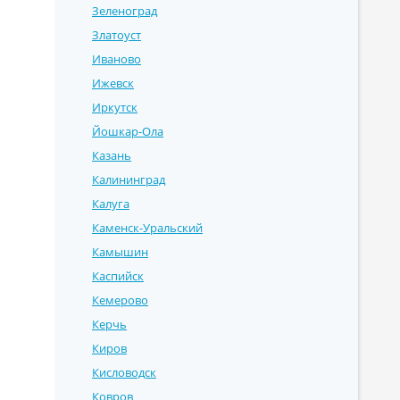
Зеленоград
Златоуст
Иваново
Ижевск
Иркутск
Йошкар-Ола
Казань
Калининград
Калуга
Каменск-Уральский
Камышин
Каспийск
Кемерово
Керчь
Киров
Кисловодск
Ковров