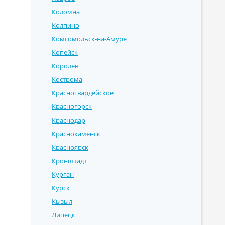
Коломна
Колпино
Комсомольск-на-Амуре
Копейск
Королев
Кострома
Красногвардейское
Красногорск
Краснодар
Краснокаменск
Красноярск
Кронштадт
Курган
Курск
Кызыл
Липецк