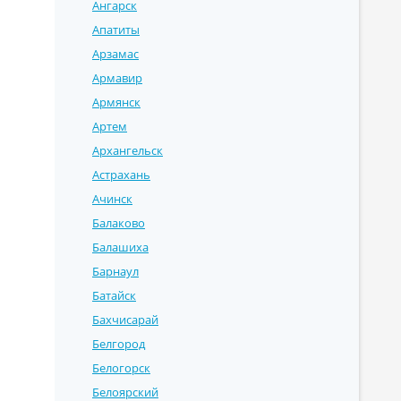
Ангарск
Апатиты
Арзамас
Армавир
Армянск
Артем
Архангельск
Астрахань
Ачинск
Балаково
Балашиха
Барнаул
Батайск
Бахчисарай
Белгород
Белогорск
Белоярский