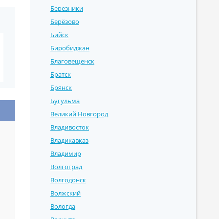
Березники
Берёзово
Бийск
Биробиджан
Благовещенск
Братск
Брянск
Бугульма
Великий Новгород
Владивосток
Владикавказ
Владимир
Волгоград
Волгодонск
Волжский
Вологда