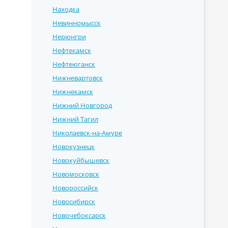
Находка
Невинномысск
Нерюнгри
Нефтекамск
Нефтеюганск
Нижневартовск
Нижнекамск
Нижний Новгород
Нижний Тагил
Николаевск-на-Амуре
Новокузнецк
Новокуйбышевск
Новомосковск
Новороссийск
Новосибирск
Новочебоксарск