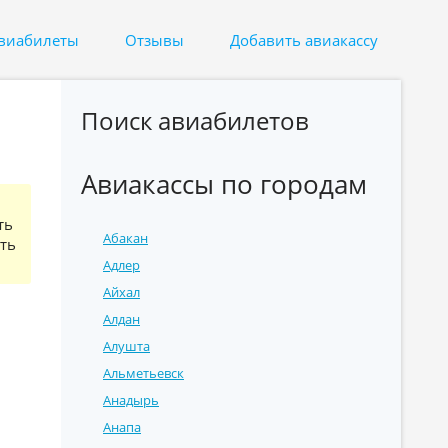
авиабилеты
Отзывы
Добавить авиакассу
Поиск авиабилетов
Авиакассы по городам
ть
Абакан
ять
Адлер
Айхал
Алдан
Алушта
Альметьевск
Анадырь
Анапа