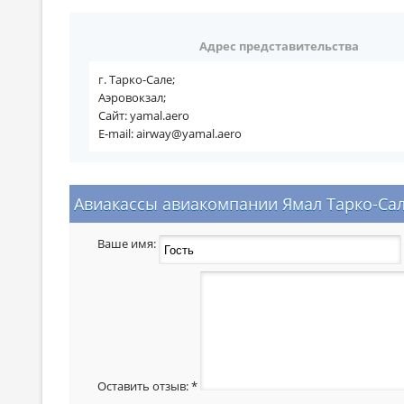
Адрес представительства
г. Тарко-Сале;
Аэровокзал;
Сайт: yamal.aero
E-mail: airway@yamal.aero
Авиакассы авиакомпании Ямал Тарко-Сал
Ваше имя:
Оставить отзыв:
*
  _____   _   ____    ____     __   