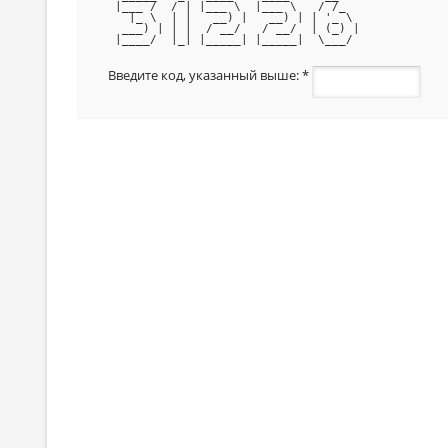
 |___ /  / | |___ \  |___ \   / /_  
   |_ \  | |   __) |   __) | | '_ \ 
  ___) | | |  / __/   / __/  | (_) |
 |____/  |_| |_____| |_____|  \___/ 
Введите код, указанный выше:
*