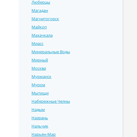
Люберцы
Магадан
Магнитогорск
Майкоп
Махачкала
Миасс
Минеральные Воды
Мирный
Москва
Мурманск
Муром
Мытищи
Набережные Челны
Надым
Назрань
Нальчик
Нарьян-Мар