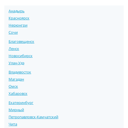
Анадырь
Красноярск
Нерюнгри
Сочи
Благовещенск
Ленск
Новосибирск
Улан-Удэ
Владивосток
Магадан
Омск
Хабаровск
Екатеринбург
Мирный
Петропавловск-Камчатский
Чита