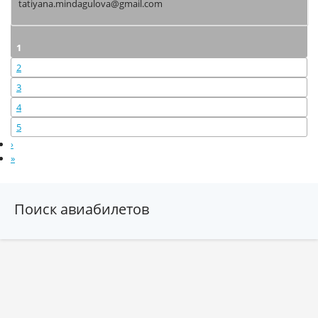
tatiyana.mindagulova@gmail.com
1
2
3
4
5
›
»
Поиск авиабилетов