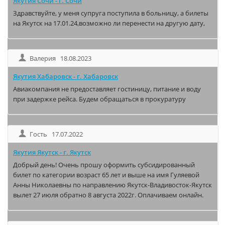
Якутия Сочи - г. Сочи
Здравствуйте, у меня супруга поступила в больницу, а билеты
на Якутск на 17.01.24,возможно ли перенести на другую дату,
Валерия 18.08.2023
Якутия Хабаровск - г. Хабаровск
Авиакомпания не предоставляет гостиницу, питание и воду
при задержке рейса. Будем обращаться в прокуратуру
Гость 17.07.2022
Якутия Якутск - г. Якутск
Добрый день! Очень прошу оформить субсидированный
билет по категории возраст 65 лет и выше на имя Гуляевой
Анны Николаевны по направлению Якутск-Владивосток-Якутск
вылет 27 июля обратно 8 августа 2022г. Оплачиваем онлайн.