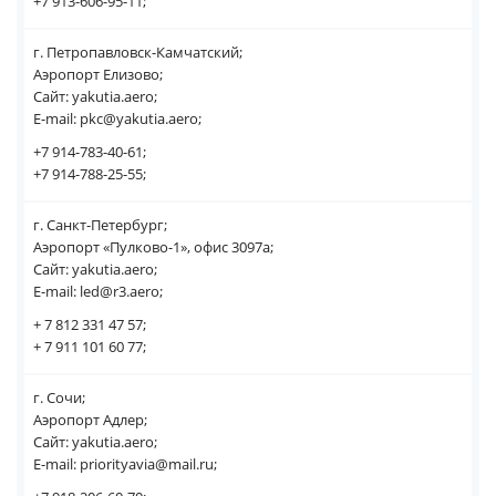
+7 913-606-95-11;
г. Петропавловск-Камчатский;
Аэропорт Елизово;
Сайт: yakutia.aero;
E-mail: pkc@yakutia.aero;
+7 914-783-40-61;
+7 914-788-25-55;
г. Санкт-Петербург;
Аэропорт «Пулково-1», офис 3097а;
Сайт: yakutia.aero;
E-mail: led@r3.aero;
+ 7 812 331 47 57;
+ 7 911 101 60 77;
г. Сочи;
Аэропорт Адлер;
Сайт: yakutia.aero;
E-mail: priorityavia@mail.ru;