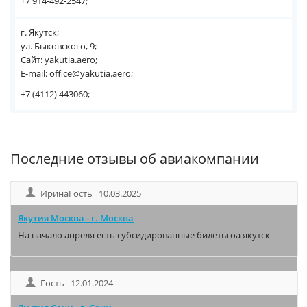
+7 914-492-2547;
г. Якутск;
ул. Быковского, 9;
Сайт: yakutia.aero;
E-mail: office@yakutia.aero;
+7 (4112) 443060;
Последние отзывы об авиакомпании
ИринаГость 10.03.2025
Якутия Москва - г. Москва
На начало апреля есть субсидированные билеты өа якутск
Гость 12.01.2024