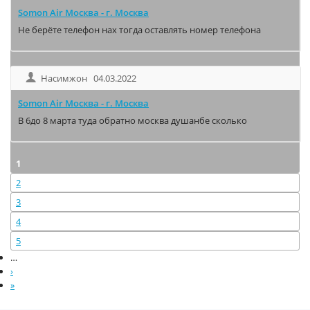
Somon Air Москва - г. Москва
Не берёте телефон нах тогда оставлять номер телефона
Насимжон 04.03.2022
Somon Air Москва - г. Москва
В 6до 8 марта туда обратно москва душанбе сколько
1
2
3
4
5
…
›
»