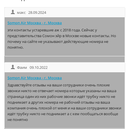
макс 28.09.2024
Somon Air Москва - г. Москва
эти контакты устаревшие аж с 2018 года. Сейчас у
представительства Сомон эйр в Москве новые контакты. Но
почему на сайте не указывают действующие номера не
понятно.
Фаим 09.10.2022
Somon Air Москва - г. Москва
Здравствуйте отзывы на ваши сотрудники очень плохие
звонки никто не отвечает номера которые указаны на ваша
страница один из них рабочие звонки идёт трубку никто не
поднимает а других номера не рабочий отзывы на ваша
компания очень плохой от меня и на ваши сотрудники звонки
идёт трубку никто не поднимает а с кем пообщаться вообще
не понятно