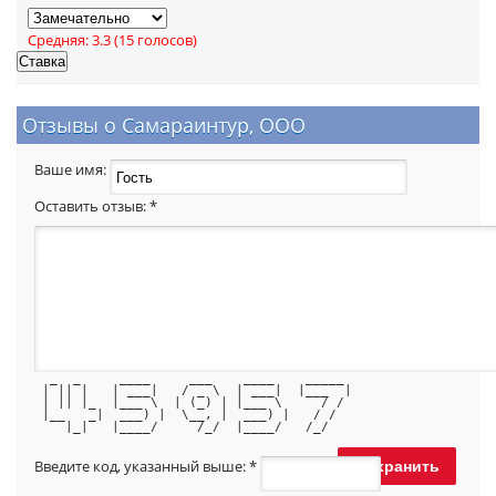
Средняя:
3.3
(
15
голосов)
Отзывы о Самараинтур, ООО
Ваше имя:
Оставить отзыв:
*
  _  _     ____     ___    ____    _____ 
 | || |   | ___|   / _ \  | ___|  |___  |
 | || |_  |___ \  | (_) | |___ \     / / 
 |__   _|  ___) |  \__, |  ___) |   / /  
    |_|   |____/     /_/  |____/   /_/   
Введите код, указанный выше:
*