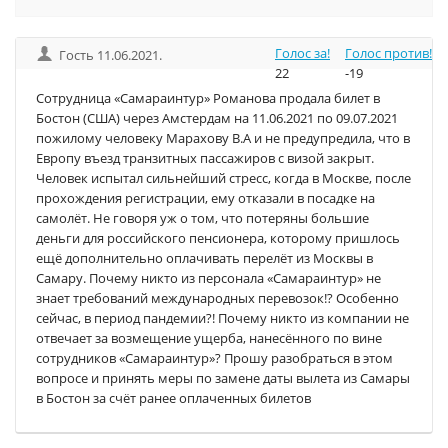
Голос за!
Голос против!
Гость 11.06.2021.
22
-19
Сотрудница «Самараинтур» Романова продала билет в
Бостон (США) через Амстердам на 11.06.2021 по 09.07.2021
пожилому человеку Марахову В.А и не предупредила, что в
Европу въезд транзитных пассажиров с визой закрыт.
Человек испытал сильнейший стресс, когда в Москве, после
прохождения регистрации, ему отказали в посадке на
самолёт. Не говоря уж о том, что потеряны большие
деньги для российского пенсионера, которому пришлось
ещё дополнительно оплачивать перелёт из Москвы в
Самару. Почему никто из персонала «Самараинтур» не
знает требований международных перевозок!? Особенно
сейчас, в период пандемии?! Почему никто из компании не
отвечает за возмещение ущерба, нанесённого по вине
сотрудников «Самараинтур»? Прошу разобраться в этом
вопросе и принять меры по замене даты вылета из Самары
в Бостон за счёт ранее оплаченных билетов