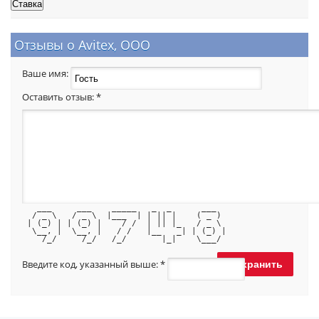
Отзывы о Avitex, ОOО
Ваше имя:
Оставить отзыв:
*
   ___     ___    _____   _  _      ___  
  / _ \   / _ \  |___  | | || |    ( _ ) 
 | (_) | | (_) |    / /  | || |_   / _ \ 
  \__, |  \__, |   / /   |__   _| | (_) |
    /_/     /_/   /_/       |_|    \___/ 
Введите код, указанный выше:
*