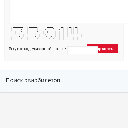
  _____   ____     ___    _   _  _   
 |___ /  | ___|   / _ \  / | | || |  
   |_ \  |___ \  | (_) | | | | || |_ 
  ___) |  ___) |  \__, | | | |__   _|
 |____/  |____/     /_/  |_|    |_|  
Введите код, указанный выше:
*
Поиск авиабилетов