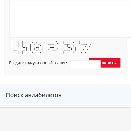
  _  _      __     ____    _____   _____ 
 | || |    / /_   |___ \  |___ /  |___  |
 | || |_  | '_ \    __) |   |_ \     / / 
 |__   _| | (_) |  / __/   ___) |   / /  
    |_|    \___/  |_____| |____/   /_/   
Введите код, указанный выше:
*
Поиск авиабилетов