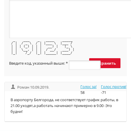
  _    ___    _   ____    _____ 
 / |  / _ \  / | |___ \  |___ / 
 | | | (_) | | |   __) |   |_ \ 
 | |  \__, | | |  / __/   ___) |
 |_|    /_/  |_| |_____| |____/ 
Введите код, указанный выше:
*
Голос за!
Голос против!
Роман 10.09.2019.
58
-71
В аэропорту Белгорода, не соответствует график работы, в
21.00 уходят,а работать начинают примерно в 9.00 -Это
будни!