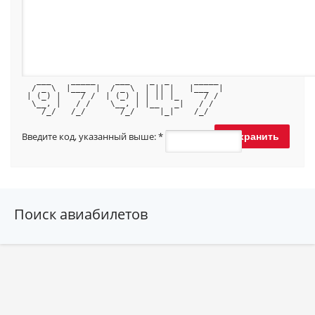
   ___    _____    ___    _  _     _____ 
  / _ \  |___  |  / _ \  | || |   |___  |
 | (_) |    / /  | (_) | | || |_     / / 
  \__, |   / /    \__, | |__   _|   / /  
    /_/   /_/       /_/     |_|    /_/   
Введите код, указанный выше:
*
Поиск авиабилетов