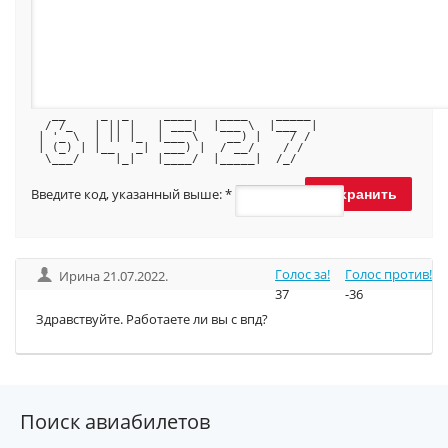
   __     _  _     ____    ____    _____ 
  / /_   | || |   | ___|  |___ \  |___  |
 | '_ \  | || |_  |___ \    __) |    / / 
 | (_) | |__   _|  ___) |  / __/    / /  
  \___/     |_|   |____/  |_____|  /_/   
Введите код, указанный выше:
*
Голос за!
Голос против!
Ирина 21.07.2022.
37
-36
Здравствуйте. Работаете ли вы с впд?
Поиск авиабилетов