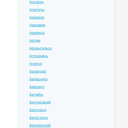
Ангарск
Апатиты
Арзамас
Армавир
Армянск
Артем
Архангельск
Астрахань
Ачинск
Балаково
Балашиха
Барнаул
Батайск
Бахчисарай
Белгород
Белогорск
Белоярский