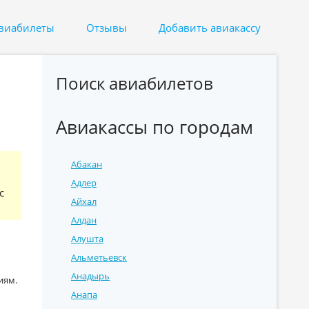
авиабилеты
Отзывы
Добавить авиакассу
Поиск авиабилетов
Авиакассы по городам
Абакан
Адлер
с
Айхал
Алдан
Алушта
Альметьевск
Анадырь
иям.
Анапа