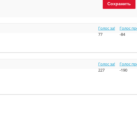
Голос за!
Голос пр
77
-84
Голос за!
Голос пр
227
-190