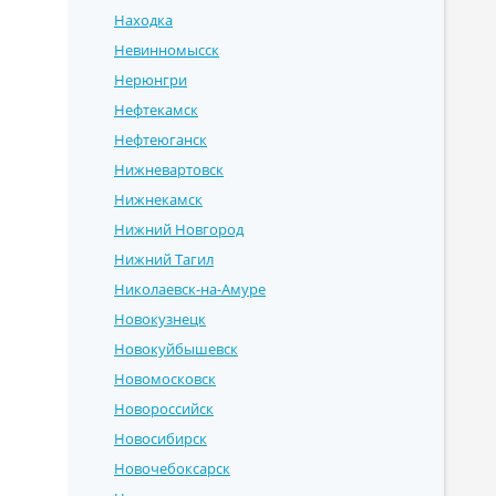
Находка
Невинномысск
Нерюнгри
Нефтекамск
Нефтеюганск
Нижневартовск
Нижнекамск
Нижний Новгород
Нижний Тагил
Николаевск-на-Амуре
Новокузнецк
Новокуйбышевск
Новомосковск
Новороссийск
Новосибирск
Новочебоксарск