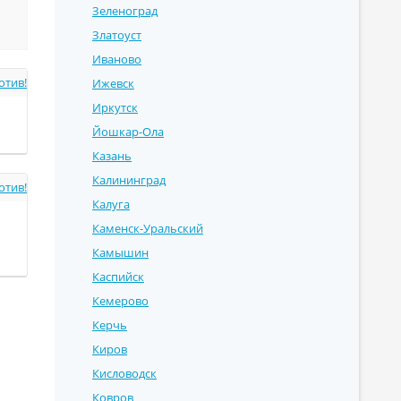
Зеленоград
Златоуст
Иваново
отив!
Ижевск
Иркутск
Йошкар-Ола
Казань
Калининград
отив!
Калуга
Каменск-Уральский
Камышин
Каспийск
Кемерово
Керчь
Киров
Кисловодск
Ковров