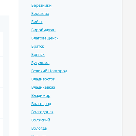
Березники
Берёзово
Бийск
Биробиджан
Благовещенск
Братск
Брянск
Бугульма
Великий Новгород
Владивосток
Владикавказ
Владимир
Волгоград
Волгодонск
Волжский
Вологда