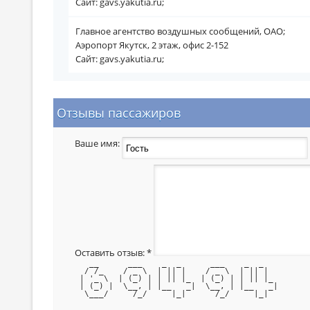
Сайт: gavs.yakutia.ru;
Главное агентство воздушных сообщений, ОАО;
Аэропорт Якутск, 2 этаж, офис 2-152
Сайт: gavs.yakutia.ru;
Отзывы пассажиров
Ваше имя:
Оставить отзыв:
*
   __      ___    _  _      ___    _  _   
  / /_    / _ \  | || |    / _ \  | || |  
 | '_ \  | (_) | | || |_  | (_) | | || |_ 
 | (_) |  \__, | |__   _|  \__, | |__   _|
  \___/     /_/     |_|      /_/     |_|  