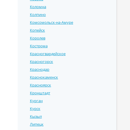
Коломна
Колпино
Комсомольск-на-Амуре
Копейск
Королев
Кострома
Красногвардейское
Красногорск
Краснодар
Краснокаменск
Красноярск
Кронштадт
Курган
Курск
Кызыл
Липецк