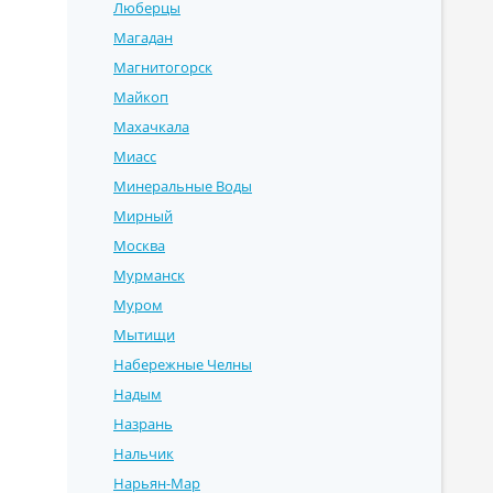
Люберцы
Магадан
Магнитогорск
Майкоп
Махачкала
Миасс
Минеральные Воды
Мирный
Москва
Мурманск
Муром
Мытищи
Набережные Челны
Надым
Назрань
Нальчик
Нарьян-Мар