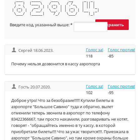
  ( _ )  |___ \   / _ \   / /_   | || |  
  / _ \    __) | | (_) | | '_ \  | || |_ 
 | (_) |  / __/   \__, | | (_) | |__   _|
  \___/  |_____|    /_/   \___/     |_|  
Введите код, указанный выше:
*
Голос за!
Голос против!
Сергей 18.06.2023.
118
-85
Почему нельзя дозвонится в кассу аэропорта
Голос за!
Голос против!
Гость 20.07.2020.
102
-95
Доброе утро! Что за безобразие!!!!!! Купили билеты в
аэропорте "Большое Савино" туда и обратно, вылет
отменили теперь звонила в аэропорт по телефону
83422366667, там просто нахамили, разговаривать не хотят,
говорят - "обращайтесь именно в ту кассу, в которой
приобретали билеты!!!! Что за ужас творится!!!!. Приезжала в
аэропорт "Большое Савино", но там кроме охраны больше