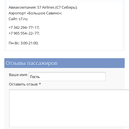
Авиакомпания: S7 Airlines (С7 Сибирь);
Аэропорт «Большое Савино»;
Сайт: s7.ru;
+7 342 294–77–17;
+7 965 554–22–77;
Пн-Вс: 3:00-21:00;
Отзывы пассажиров
Ваше имя:
Оставить отзыв:
*
   ___    ____     ___     __     _  _   