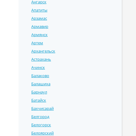
Ангарск
Апатиты
Арзамас
Армавир
Армянск
Артем
Архангельск
Астрахань
Ачинск
Балаково
Балашиха
Барнаул
Батайск
Бахчисарай
Белгород
Белогорск
Белоярский