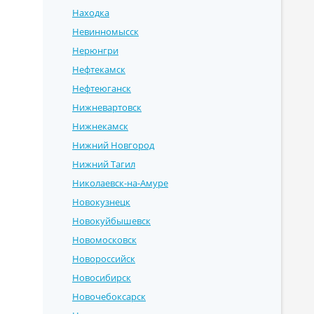
Находка
Невинномысск
Нерюнгри
Нефтекамск
Нефтеюганск
Нижневартовск
Нижнекамск
Нижний Новгород
Нижний Тагил
Николаевск-на-Амуре
Новокузнецк
Новокуйбышевск
Новомосковск
Новороссийск
Новосибирск
Новочебоксарск