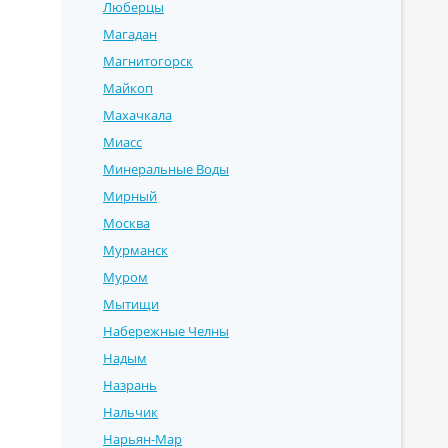
Люберцы
Магадан
Магнитогорск
Майкоп
Махачкала
Миасс
Минеральные Воды
Мирный
Москва
Мурманск
Муром
Мытищи
Набережные Челны
Надым
Назрань
Нальчик
Нарьян-Мар