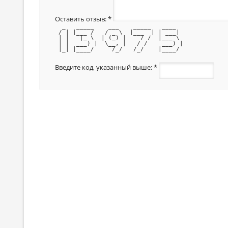
Оставить отзыв:
*
  _   _____    ___    _____   ____  
 / | |___ /   / _ \  |___  | | ___| 
 | |   |_ \  | (_) |    / /  |___ \ 
 | |  ___) |  \__, |   / /    ___) |
 |_| |____/     /_/   /_/    |____/ 
Введите код, указанный выше:
*