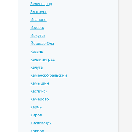
Зеленоград
Златоуст
Иваново
Ижевск
Иркутск
Йошкар-Ола
Казань
Калининград
Калуга
Каменск-Уральский
Камышин
Каспийск
Кемерово
Керчь
Киров
Кисловодск
Ковров