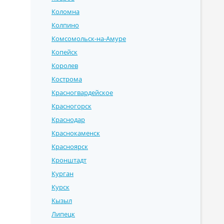
Коломна
Колпино
Комсомольск-на-Амуре
Копейск
Королев
Кострома
Красногвардейское
Красногорск
Краснодар
Краснокаменск
Красноярск
Кронштадт
Курган
Курск
Кызыл
Липецк