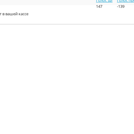
Голос за!
Голос пр
147
-139
т в вашей кассе