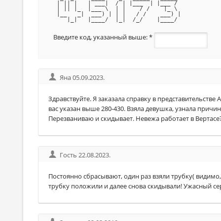
 | || |   | ___|  / | |___  | |___ / 
 | || |_  |___ \  | |    / /    |_ \ 
 |__   _|  ___) | | |   / /    ___) |
    |_|   |____/  |_|  /_/    |____/ 
Введите код, указанный выше:
*
Яна 05.09.2023.
Здравствуйте. Я заказала справку в представительстве 
вас указан выше 280-430. Взяла девушка, узнала причину
Перезваниваю и скидывает. Невежа работает в Вертасе
Гость 22.08.2023.
Постоянно сбрасывают, один раз взяли трубку( видимо
трубку положили и далее снова скидывали! Ужасный се