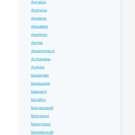
Ангарск
Апатиты
Арзамас
Армавир
Армянск
Артем
Архангельск
Астрахань
Ачинск
Балаково
Балашиха
Барнаул
Батайск
Бахчисарай
Белгород
Белогорск
Белоярский