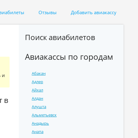
авиабилеты
Отзывы
Добавить авиакассу
Поиск авиабилетов
Авиакассы по городам
Абакан
ь и
Адлер
Айхал
т в
Алдан
Алушта
Альметьевск
Анадырь
Анапа