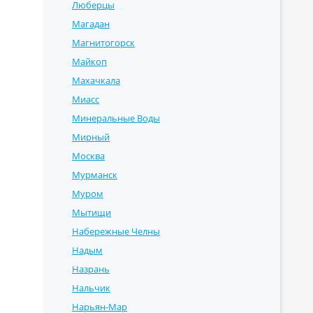
Люберцы
Магадан
Магнитогорск
Майкоп
Махачкала
Миасс
Минеральные Воды
Мирный
Москва
Мурманск
Муром
Мытищи
Набережные Челны
Надым
Назрань
Нальчик
Нарьян-Мар