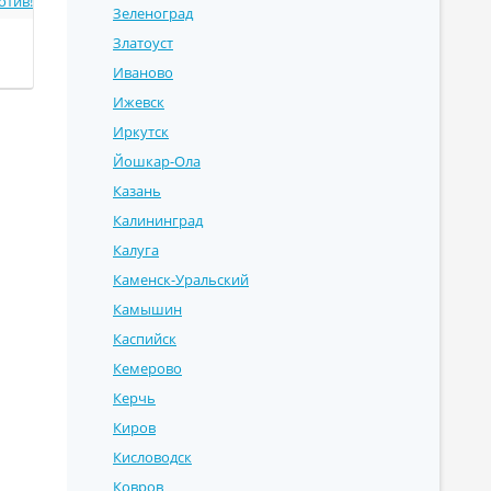
отив!
Зеленоград
Златоуст
Иваново
Ижевск
Иркутск
Йошкар-Ола
Казань
Калининград
Калуга
Каменск-Уральский
Камышин
Каспийск
Кемерово
Керчь
Киров
Кисловодск
Ковров