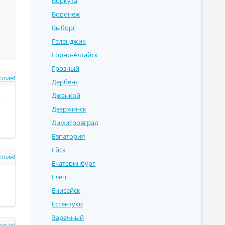
Воркута
Воронеж
Выборг
Геленджик
Горно-Алтайск
Грозный
отив!
Дербент
Джанкой
у
Дзержинск
Димитровград
Евпатория
Ейск
отив!
Екатеринбург
Елец
Енисейск
Ессентуки
Заречный