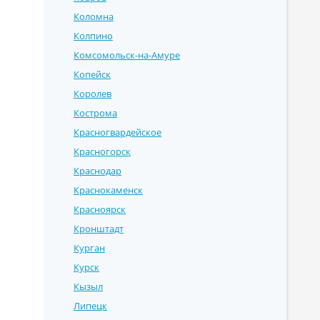
Коломна
Колпино
Комсомольск-на-Амуре
Копейск
Королев
Кострома
Красногвардейское
Красногорск
Краснодар
Краснокаменск
Красноярск
Кронштадт
Курган
Курск
Кызыл
Липецк