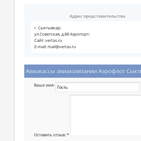
Адрес представительства
г. Сыктывкар;
ул.Советская, д.88 Аэропорт;
Сайт: vertas.ru
E-mail: mail@vertas.ru
Авиакассы авиакомпании Аэрофлот Сыкты
Ваше имя:
Оставить отзыв:
*
  _  _     ____    _   _____   _____ 