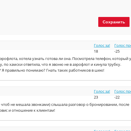
Голос за!
Голос пр
18
-25
Аэрофлота, хотела узнать готова ли она. Посмотрела телефон, который 
, по хамски ответила, что я звоню не в аэрофлот и кинула трубку.
? Я правильно понимаю? Гнать таких работников в шею!
Голос за!
Голос пр
23
-22
, чтоб не мешала звонками) слышала разговор о бронировании, после
рвис и отношение к клиентам!