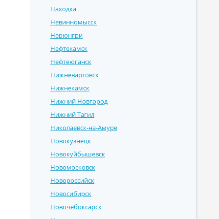
Находка
Невинномысск
Нерюнгри
Нефтекамск
Нефтеюганск
Нижневартовск
Нижнекамск
Нижний Новгород
Нижний Тагил
Николаевск-на-Амуре
Новокузнецк
Новокуйбышевск
Новомосковск
Новороссийск
Новосибирск
Новочебоксарск