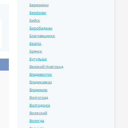
Березники
Берёзово
Бийск
Биробиджан
Благовещенск
Братск
Брянск
Бугульма
Великий Новгород
Владивосток
Владикавказ
Владимир
Волгоград
Волгодонск
Волжский
Вологда