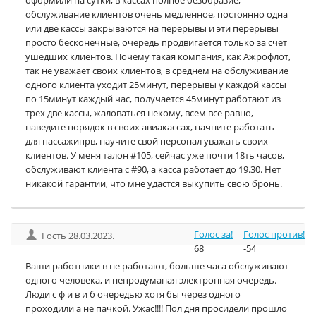
оформили на сутки, в кассах полное безобразие,
обслуживание клиентов очень медленное, постоянно одна
или две кассы закрываются на перерывы и эти перерывы
просто бесконечные, очередь продвигается только за счет
ушедших клиентов. Почему такая компания, как Ажрофлот,
так не уважает своих клиентов, в среднем на обслуживание
одного клиента уходит 25минут, перерывы у каждой кассы
по 15минут каждый час, получается 45минут работают из
трех две кассы, жаловаться некому, всем все равно,
наведите порядок в своих авиакассах, начните работать
для пассажипрв, научите свой персонал уважать своих
клиентов. У меня талон #105, сейчас уже почти 18ть часов,
обслуживают клиента с #90, а касса работает до 19.30. Нет
никакой гарантии, что мне удастся выкупить свою бронь.
Голос за!
Голос против!
Гость 28.03.2023.
68
-54
Ваши работники в не работают, больше часа обслуживают
одного человека, и непродуманая электронная очередь.
Люди с ф и в и б очередью хотя бы через одного
проходили а не пачкой. Ужас!!!! Пол дня просидели прошло