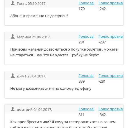
Голос за!
Голос против!
Гость 05.10.2017.
170
-242
Абонент временно не доступен?
Голос за!
Голос против!
Марина 21.06.2017.
281
-237
При всём желании дозвониться о покупке билетов , можете
не стараться . Вам это не удастся. Трубку не берут .
Голос за!
Голос против!
Дима 28.04.2017.
339
-281
Не могу дозвониться ни по одному телефону
Голос за!
Голос против!
дмитрий 04.04.2017.
311
-342
Как приобрести мили? Я хочу за тестировать вся на вашем
сайте я лесу в командировку как быть в этой ситуации