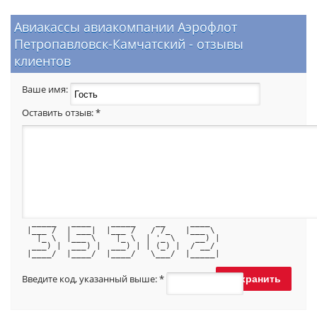
Авиакассы авиакомпании Аэрофлот
Петропавловск-Камчатский - отзывы
клиентов
Ваше имя:
Оставить отзыв:
*
  _____   ____    _____    __     ____  
 |___ /  | ___|  |___ /   / /_   |___ \ 
   |_ \  |___ \    |_ \  | '_ \    __) |
  ___) |  ___) |  ___) | | (_) |  / __/ 
 |____/  |____/  |____/   \___/  |_____|
Введите код, указанный выше:
*