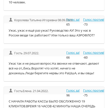
10 человек.
Голос за!
Голос против!
Королева Татьяна Игоревна 08.09.2022.
65
-73
Ужас, ужас и ещё раз ужас! Руководство АУ! Это у нас в
России везде так работают? Или только ваш АЭРОФЛОТ?
Голос за!
Голос против!
Гость 29.07.2022.
66
-60
Ужас так и не решил вопрос.На звонки не отвечают, делают
всё на от,,бись.Воротят что хотят, ничего не
докажешь.Люди берегите нервы это РаШшА, и вы овцы!
Голос за!
Голос против!
ГостьЕлена. 21.04.2022.
96
-75
С НАЧАЛА РАБОТЫ КАССЫ БЫЛО ОБСЛУЖЕННО 19
КЛИЕНТОВ.ВРЕМЯ 16 ЧАСОВ 42 МИНУТЫ НАША ОЧЕРЕДЬ