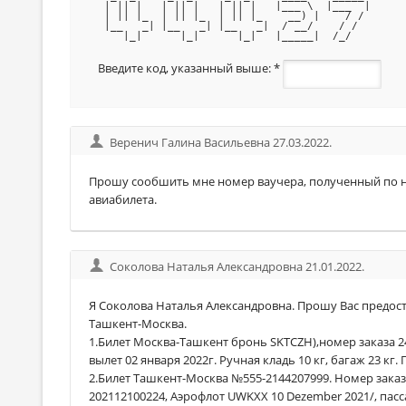
 | || |   | || |   | || |   |___ \  |___  |
 | || |_  | || |_  | || |_    __) |    / / 
 |__   _| |__   _| |__   _|  / __/    / /  
    |_|      |_|      |_|   |_____|  /_/   
Введите код, указанный выше:
*
Веренич Галина Васильевна 27.03.2022.
Прошу сообшить мне номер ваучера, полученный по н
авиабилета.
Соколова Наталья Александровна 21.01.2022.
Я Cоколова Наталья Александровна. Прошу Вас предос
Ташкент-Москва.
1.Билет Москва-Ташкент бронь SKTCZH),номер заказа 2
вылет 02 января 2022г. Ручная кладь 10 кг, багаж 23 кг
2.Билет Ташкент-Москва №555-2144207999. Номер зака
202112100224, Аэрофлот UWKXX 10 Dezember 2021/, пасс