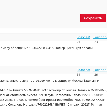
Голос за!
Голос пр
21
-23
омеру обращения 1-2367228832416. Номер нужен для оплаты
Голос за!
Голос пр
34
-26
тавить мне справку - ортодремию по маршруту Москва-Ташкент и
44787, № билета 5559290741373,пассажир Соколова Наталья/766022868/
. Полная стоимость билета 9999.8 руб. Посадочный талон 9555 SU 305813.
за Z-23269119-0001. Номер бронирования Aeroflot_NDC SU555UWKXXXF-
ажир Соколова Наталья /766022868/, ВЫЛЕТ 16 января 2022Г. Ручная