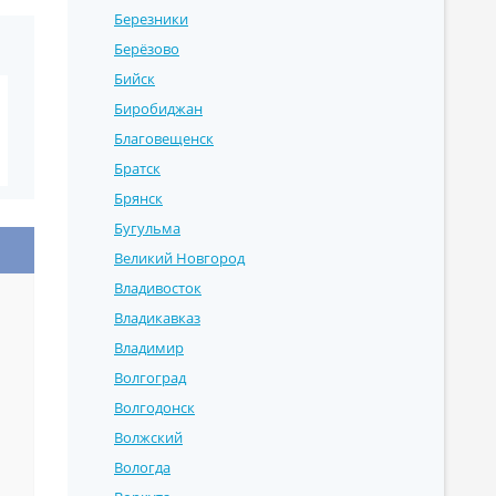
Березники
Берёзово
Бийск
Биробиджан
Благовещенск
Братск
Брянск
Бугульма
Великий Новгород
Владивосток
Владикавказ
Владимир
Волгоград
Волгодонск
Волжский
Вологда