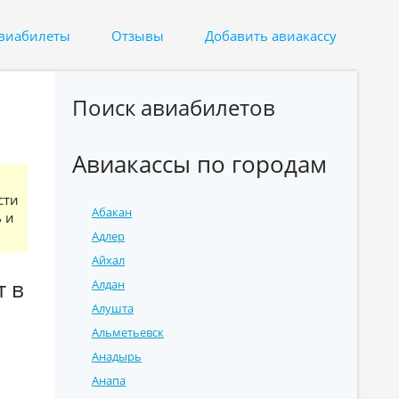
авиабилеты
Отзывы
Добавить авиакассу
Поиск авиабилетов
Авиакассы по городам
сти
Абакан
ь и
Адлер
Айхал
т в
Алдан
Алушта
Альметьевск
Анадырь
Анапа