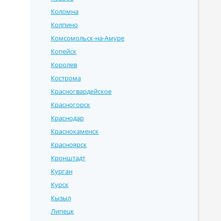
Коломна
Колпино
Комсомольск-на-Амуре
Копейск
Королев
Кострома
Красногвардейское
Красногорск
Краснодар
Краснокаменск
Красноярск
Кронштадт
Курган
Курск
Кызыл
Липецк