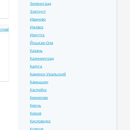
Зеленоград
Златоуст
Иваново
Ижевск
отив!
Иркутск
Йошкар-Ола
,
Казань
Калининград
Калуга
Каменск-Уральский
Камышин
Каспийск
Кемерово
Керчь
Киров
Кисловодск
Ковров