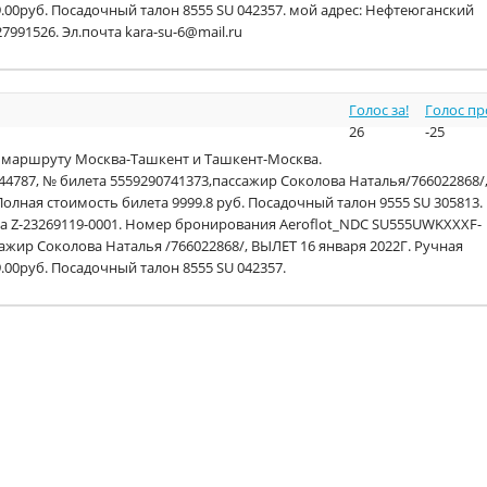
89.00руб. Посадочный талон 8555 SU 042357. мой адрес: Нефтеюганский
27991526. Эл.почта kara-su-6@mail.ru
Голос за!
Голос пр
26
-25
о маршруту Москва-Ташкент и Ташкент-Москва.
44787, № билета 5559290741373,пассажир Соколова Наталья/766022868/
. Полная стоимость билета 9999.8 руб. Посадочный талон 9555 SU 305813.
за Z-23269119-0001. Номер бронирования Aeroflot_NDC SU555UWKXXXF-
ажир Соколова Наталья /766022868/, ВЫЛЕТ 16 января 2022Г. Ручная
9.00руб. Посадочный талон 8555 SU 042357.