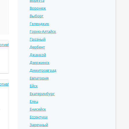
Воркута
Воронеж
Выборг
Геленджик
Горно-Алтайск
Грозный
отив!
Дербент
Джанкой
Дзержинск
Димитровград
Евпатория
отив!
Ейск
Екатеринбург
Елец
,
Енисейск
Ессентуки
Заречный