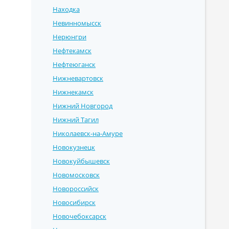
Находка
Невинномысск
Нерюнгри
Нефтекамск
Нефтеюганск
Нижневартовск
Нижнекамск
Нижний Новгород
Нижний Тагил
Николаевск-на-Амуре
Новокузнецк
Новокуйбышевск
Новомосковск
Новороссийск
Новосибирск
Новочебоксарск