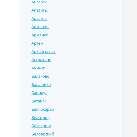
Ангарск
Апатиты
Арзамас
Армавир
Армянск
Артем
Архангельск
Астрахань
Ачинск
Балаково
Балашиха
Барнаул
Батайск
Бахчисарай
Белгород
Белогорск
Белоярский