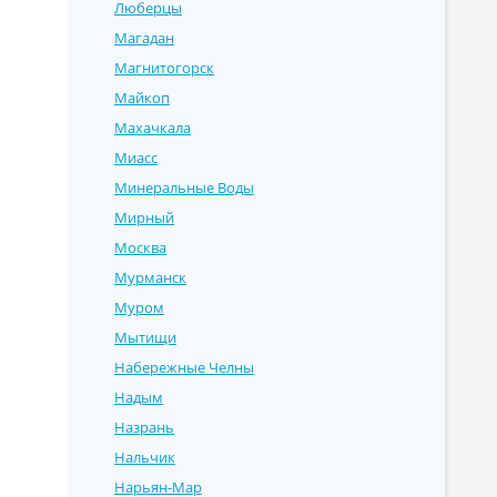
Люберцы
Магадан
Магнитогорск
Майкоп
Махачкала
Миасс
Минеральные Воды
Мирный
Москва
Мурманск
Муром
Мытищи
Набережные Челны
Надым
Назрань
Нальчик
Нарьян-Мар