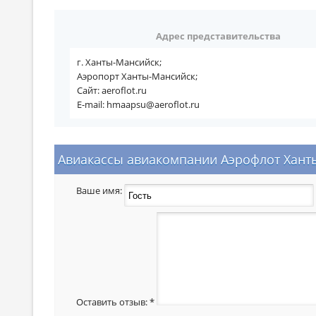
Адрес представительства
г. Ханты-Мансийск;
Аэропорт Ханты-Мансийск;
Сайт: aeroflot.ru
E-mail: hmaapsu@aeroflot.ru
Авиакассы авиакомпании Аэрофлот Ханты
Ваше имя:
Оставить отзыв:
*
  _  _     _  _     _  _     ____    _____ 