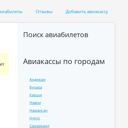
авиабилеты
Отзывы
Добавить авиакассу
Поиск авиабилетов
Авиакассы по городам
ет
Андижан
Бухара
Карши
Навои
Наманган
Нукус
Самарканд