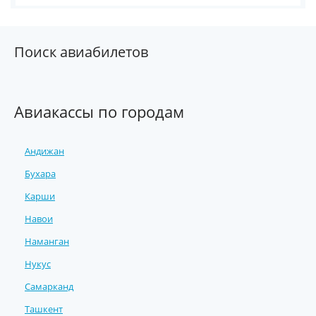
Поиск авиабилетов
Авиакассы по городам
Андижан
Бухара
Карши
Навои
Наманган
Нукус
Самарканд
Ташкент