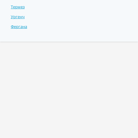
Термез
Ургенч
Фергана