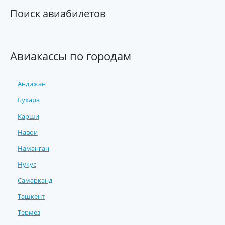
Поиск авиабилетов
Авиакассы по городам
Андижан
Бухара
Карши
Навои
Наманган
Нукус
Самарканд
Ташкент
Термез