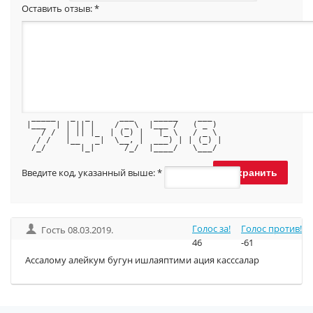
Оставить отзыв:
*
  _____   _  _      ___    _____    ___  
 |___  | | || |    / _ \  |___ /   ( _ ) 
    / /  | || |_  | (_) |   |_ \   / _ \ 
   / /   |__   _|  \__, |  ___) | | (_) |
  /_/       |_|      /_/  |____/   \___/ 
Введите код, указанный выше:
*
Голос за!
Голос против!
Гость 08.03.2019.
46
-61
Ассалому алейкум бугун ишлаяптими ация касссалар