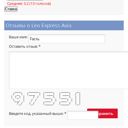
Средняя:
3.2
(
13
голосов)
Отзывы о Leo Express Avia
Ваше имя:
Оставить отзыв:
*
   ___    _____   ____    ____    _ 
  / _ \  |___  | | ___|  | ___|  / |
 | (_) |    / /  |___ \  |___ \  | |
  \__, |   / /    ___) |  ___) | | |
    /_/   /_/    |____/  |____/  |_|
Введите код, указанный выше:
*