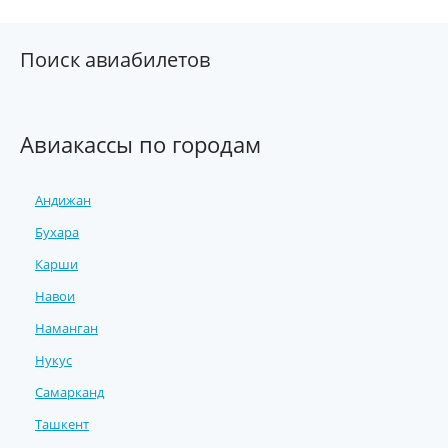
Поиск авиабилетов
Авиакассы по городам
Андижан
Бухара
Карши
Навои
Наманган
Нукус
Самарканд
Ташкент