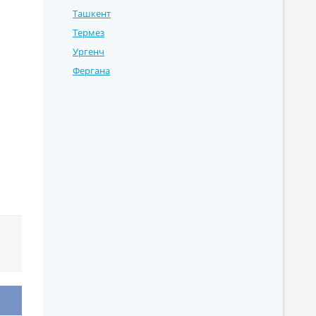
Ташкент
Термез
Ургенч
Фергана