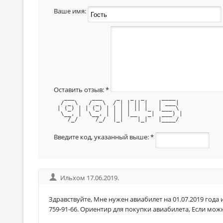
Ваше имя:
Оставить отзыв:
*
   ___     ___    _   _  _     ____  
  / _ \   / _ \  / | | || |   | ___| 
 | (_) | | (_) | | | | || |_  |___ \ 
  \__, |  \__, | | | |__   _|  ___) |
    /_/     /_/  |_|    |_|   |____/ 
Введите код, указанный выше:
*
Ильхом 17.06.2019.
Здравствуйте, Мне нужен авиабилет на 01.07.2019 года 
759-91-66. Ориентир для покупки авиабилета, Если мо