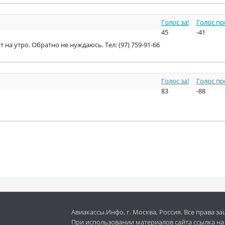
Голос за!
Голос пр
45
-41
на утро. Обратно не нуждаюсь. Тел: (97) 759-91-66
Голос за!
Голос пр
83
-88
Авиакассы.Инфо, г. Москва, Россия. Все права 
При использовании материалов сайта ссылка на с