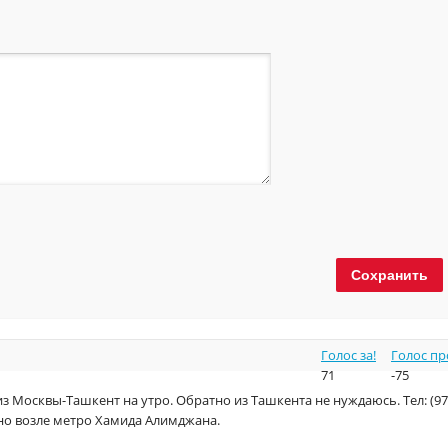
Голос за!
Голос пр
71
-75
из Москвы-Ташкент на утро. Обратно из Ташкента не нуждаюсь. Тел: (97
жно возле метро Хамида Алимджана.