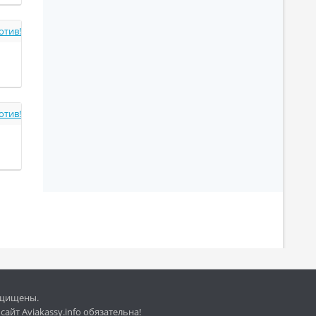
отив!
отив!
защищены.
айт Aviakassy.info обязательна!