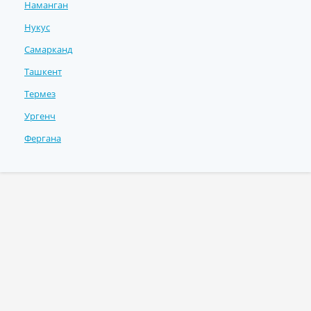
Наманган
Нукус
Самарканд
Ташкент
Термез
Ургенч
Фергана