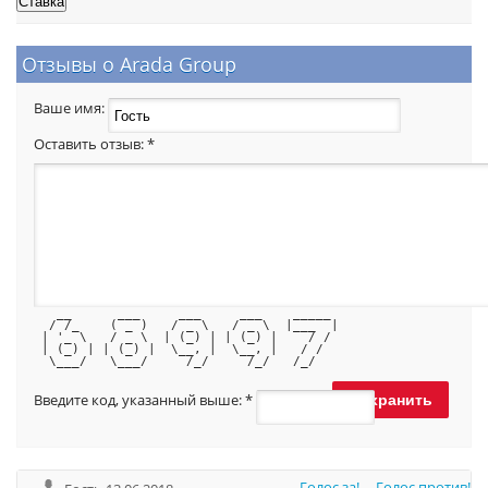
Отзывы о Arada Group
Ваше имя:
Оставить отзыв:
*
   __      ___     ___     ___    _____ 
  / /_    ( _ )   / _ \   / _ \  |___  |
 | '_ \   / _ \  | (_) | | (_) |    / / 
 | (_) | | (_) |  \__, |  \__, |   / /  
  \___/   \___/     /_/     /_/   /_/   
Введите код, указанный выше:
*
Голос за!
Голос против!