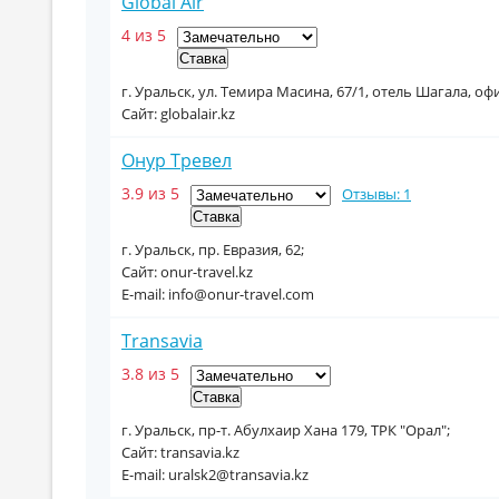
Global Air
4 из 5
г. Уральск, ул. Темира Масина, 67/1, отель Шагала, офи
Сайт: globalair.kz
Онур Тревел
3.9 из 5
Отзывы: 1
г. Уральск, пр. Евразия, 62;
Сайт: onur-travel.kz
E-mail: info@onur-travel.com
Transavia
3.8 из 5
г. Уральск, пр-т. Абулхаир Хана 179, ТРК "Орал";
Сайт: transavia.kz
E-mail: uralsk2@transavia.kz