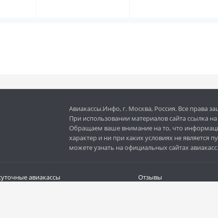
Авиакассы.Инфо, г. Москва, Россия. Все права 
При использовании материалов сайта ссылка на с
Обращаем ваше внимание на то, что информац
характер и ни при каких условиях не является
можете узнать на официальных сайтах авиакасс
суточные авиакассы
Отзывы
 кассы
Добавить авиакассу
пить авиабилеты
Реклама