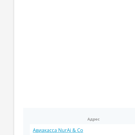
Адрес
Авиакасса NurAi & Co