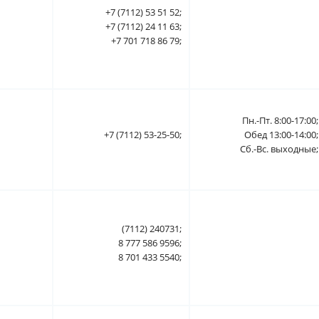
+7 (7112) 53 51 52;
+7 (7112) 24 11 63;
+7 701 718 86 79;
Пн.-Пт. 8:00-17:00;
+7 (7112) 53-25-50;
Обед 13:00-14:00;
Сб.-Вс. выходные;
(7112) 240731;
8 777 586 9596;
8 701 433 5540;