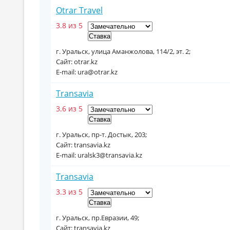
Otrar Travel
3.8 из 5
г. Уральск, улица Аманжолова, 114/2, эт. 2;
Сайт: otrar.kz
E-mail: ura@otrar.kz
Transavia
3.6 из 5
г. Уральск, пр-т. Достык, 203;
Сайт: transavia.kz
E-mail: uralsk3@transavia.kz
Transavia
3.3 из 5
г. Уральск, пр.Евразии, 49;
Сайт: transavia.kz