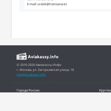
E-mail: uralsk@transavia.kz
© 2016-2026 Авиакассы.Инфо
г. Москва, ул. Загорьевская улица, 18
info@aviakassy.info
Города России
Кругло
Авиакомпании
Онлайн
Аэропорты
Где ку