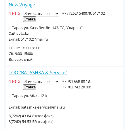
New Voyage
4 из 5
+7 /7262/ 540079, 517102;
г. Тараз, ул. Казыбек би, 143, ТД "Скарлет";
Сайт: vta.kz
E-mail: 517102@mail.ru
Пн.-Пт. 9:00-18:00;
Сб. 9:00-15:00;
Вс. выходной;
ТОО "BATASHKA & Service"
4 из 5
+7 701 669 80 13;
+7 702 742 20 00;
г. Тараз, ул. Абая, 121;
E-mail: batashka-service@mail.ru
8(7262) 43-84-81(тел.факс);
8(7262) 54-53-52(тел.факс);