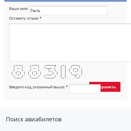
Ваше имя:
Оставить отзыв:
*
   ___     ___    _____   _    ___  
  ( _ )   ( _ )  |___ /  / |  / _ \ 
  / _ \   / _ \    |_ \  | | | (_) |
 | (_) | | (_) |  ___) | | |  \__, |
  \___/   \___/  |____/  |_|    /_/ 
Введите код, указанный выше:
*
Поиск авиабилетов