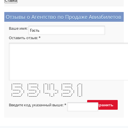
Отзывы о Агентство по Продаже Авиабилетов
Ваше имя:
Оставить отзыв:
*
  ____    ____    _  _     ____    _ 
 | ___|  | ___|  | || |   | ___|  / |
 |___ \  |___ \  | || |_  |___ \  | |
  ___) |  ___) | |__   _|  ___) | | |
 |____/  |____/     |_|   |____/  |_|
Введите код, указанный выше:
*