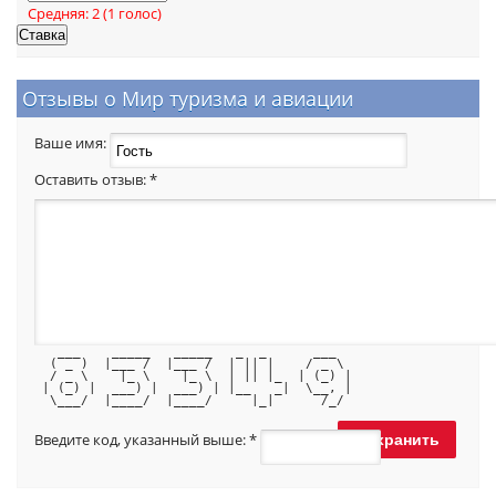
Средняя:
2
(
1
голос)
Отзывы о Мир туризма и авиации
Ваше имя:
Оставить отзыв:
*
   ___    _____   _____   _  _      ___  
  ( _ )  |___ /  |___ /  | || |    / _ \ 
  / _ \    |_ \    |_ \  | || |_  | (_) |
 | (_) |  ___) |  ___) | |__   _|  \__, |
  \___/  |____/  |____/     |_|      /_/ 
Введите код, указанный выше:
*