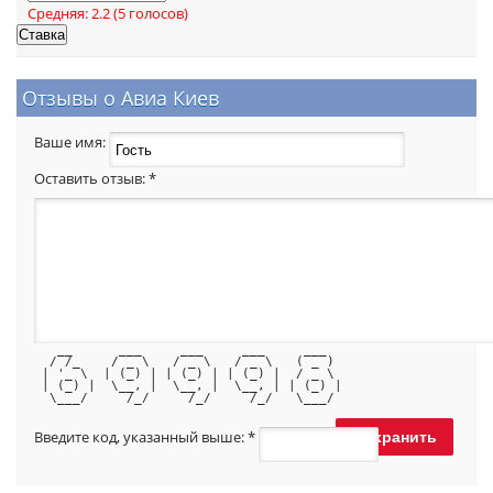
Средняя:
2.2
(
5
голосов)
Отзывы о Авиа Киев
Ваше имя:
Оставить отзыв:
*
   __      ___     ___     ___     ___  
  / /_    / _ \   / _ \   / _ \   ( _ ) 
 | '_ \  | (_) | | (_) | | (_) |  / _ \ 
 | (_) |  \__, |  \__, |  \__, | | (_) |
  \___/     /_/     /_/     /_/   \___/ 
Введите код, указанный выше:
*