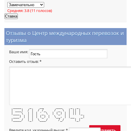
Средняя:
3.8
(
11
голосов)
Отзывы о Центр международных перевозок и
туризма
Ваше имя:
Оставить отзыв:
*
  ____    _    __      ___    _  _   
 | ___|  / |  / /_    / _ \  | || |  
 |___ \  | | | '_ \  | (_) | | || |_ 
  ___) | | | | (_) |  \__, | |__   _|
 |____/  |_|  \___/     /_/     |_|  
Введите код, указанный выше:
*