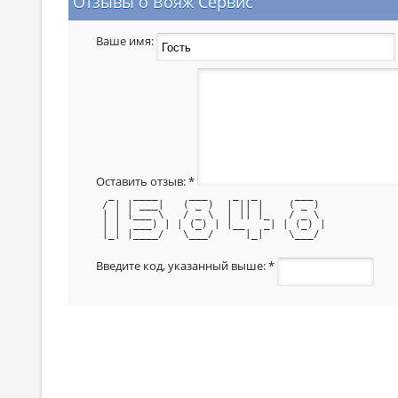
Отзывы о Вояж Сервис
Ваше имя:
Оставить отзыв:
*
  _   ____     ___    _  _      ___  
 / | | ___|   ( _ )  | || |    ( _ ) 
 | | |___ \   / _ \  | || |_   / _ \ 
 | |  ___) | | (_) | |__   _| | (_) |
 |_| |____/   \___/     |_|    \___/ 
Введите код, указанный выше:
*