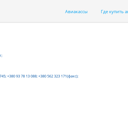
Авиакассы
Где купить 
г;
 745; +380 93 78 13 088; +380 562 323 171(факс);