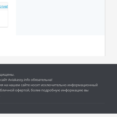
отив!
защищены.
айт Aviakassy.info обязательна!
ия на нашем сайте носит исключительно информационный
 публичной офертой, более подробную информацию вы
.