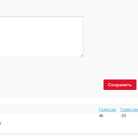
Голос за!
Голос пр
46
-53
i