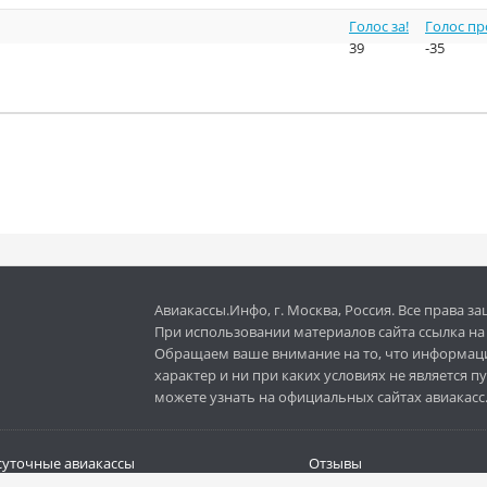
Голос за!
Голос пр
39
-35
Авиакассы.Инфо, г. Москва, Россия. Все права 
При использовании материалов сайта ссылка на с
Обращаем ваше внимание на то, что информац
характер и ни при каких условиях не является
можете узнать на официальных сайтах авиакасс
суточные авиакассы
Отзывы
 кассы
Добавить авиакассу