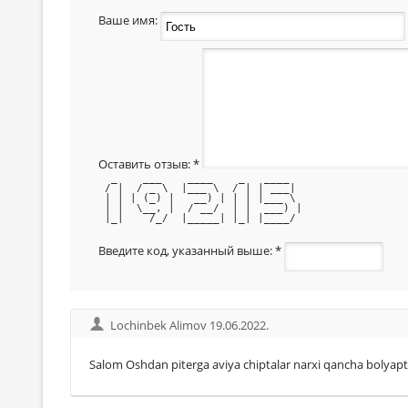
Ваше имя:
Оставить отзыв:
*
  _    ___    ____    _   ____  
 / |  / _ \  |___ \  / | | ___| 
 | | | (_) |   __) | | | |___ \ 
 | |  \__, |  / __/  | |  ___) |
 |_|    /_/  |_____| |_| |____/ 
Введите код, указанный выше:
*
Lochinbek Alimov 19.06.2022.
Salom Oshdan piterga aviya chiptalar narxi qancha bolyapt