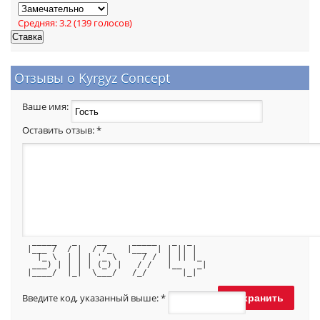
Средняя:
3.2
(
139
голосов)
Отзывы о Kyrgyz Concept
Ваше имя:
Оставить отзыв:
*
  _____   _    __     _____   _  _   
 |___ /  / |  / /_   |___  | | || |  
   |_ \  | | | '_ \     / /  | || |_ 
  ___) | | | | (_) |   / /   |__   _|
 |____/  |_|  \___/   /_/       |_|  
Введите код, указанный выше:
*