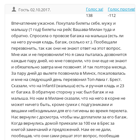
Голос за!
Голос против!
Гость 02.10.2017.
138
-112
Впечатление ужасное. Покупала билеты себе, мужу и
малышу (1 год) билеты на рейс Вашава-Милан туда и
обратно. Спросила о провозе багажа на малыша (есть ли
на него ручная кладь, багаж, сколько кг.). Пообещали
перезвонить, так как они не знают ответ на этот вопрос.
Мне иак и не перезвонили! Но я сама пыталась дозвонится
каждые пару дней, но мне говорили, что они еще не знают
и обязательно завтра мне позвонят. И так полтора месяца.
За пару дней до вылете позвонила в Минск, пожаловалась
и мне на следующий день перезвонил Топ-Авиа г. Брест.
Сказали, что на Infantil (малыша) есть и ручная кладь и 23
кг багажа. В обратную сторону у нас был багаж и на
малыша. Но нам в Милане сказали, что на него в корне не
может ничего быть, кроме сумки с подгузниками и
вещами небходимыми для его гигиены во время перелета.
Нас вернули с досмотра, чтобы мы доплатили за его багаж.
Когда вернулись домой приехали за 100 км в Брес за
книгой замечаний и предложений. Нам ее не дали,
пообещав, что они сами решат этот вопрос, пообещав