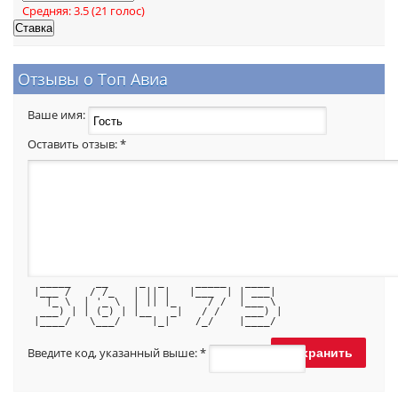
Средняя:
3.5
(
21
голос)
Отзывы о Топ Авиа
Ваше имя:
Оставить отзыв:
*
  _____    __     _  _     _____   ____  
 |___ /   / /_   | || |   |___  | | ___| 
   |_ \  | '_ \  | || |_     / /  |___ \ 
  ___) | | (_) | |__   _|   / /    ___) |
 |____/   \___/     |_|    /_/    |____/ 
Введите код, указанный выше:
*