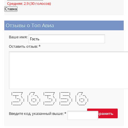
Средняя:
2.9
(
30
голосов)
Отзывы о Топ Авиа
Ваше имя:
Оставить отзыв:
*
  _____    __     _____   ____     __   
 |___ /   / /_   |___ /  | ___|   / /_  
   |_ \  | '_ \    |_ \  |___ \  | '_ \ 
  ___) | | (_) |  ___) |  ___) | | (_) |
 |____/   \___/  |____/  |____/   \___/ 
Введите код, указанный выше:
*