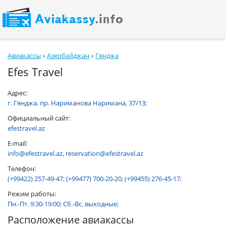
Авиакассы
»
Азербайджан
»
Гянджа
Efes Travel
Адрес:
г. Гянджа, пр. Нариманова Наримана, 37/13;
Официальный сайт:
efestravel.az
E-mail:
info@efestravel.az, reservation@efestravel.az
Телефон:
(+99422) 257-49-47; (+99477) 700-20-20; (+99455) 276-45-17;
Режим работы:
Пн.-Пт. 9:30-19:00; Сб.-Вс. выходные;
Расположение авиакассы