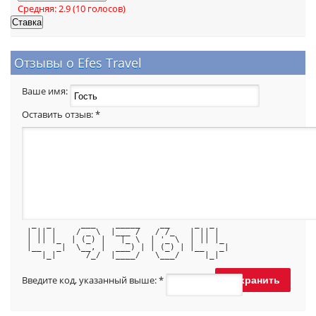
Средняя:
2.9
(
10
голосов)
Отзывы о Efes Travel
Ваше имя:
Оставить отзыв:
*
  _  _      ___    _____    __     _  _   
 | || |    / _ \  |___ /   / /_   | || |  
 | || |_  | (_) |   |_ \  | '_ \  | || |_ 
 |__   _|  \__, |  ___) | | (_) | |__   _|
    |_|      /_/  |____/   \___/     |_|  
Введите код, указанный выше:
*