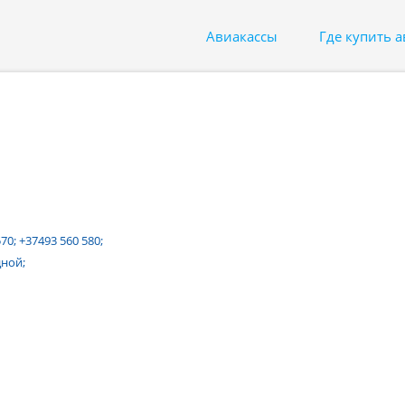
Авиакассы
Где купить 
70; +37493 560 580;
дной;