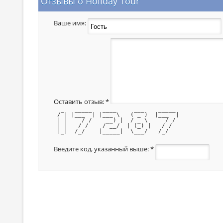
Отзывы о Holiday Tour
Ваше имя:
Оставить отзыв:
*
  _   _____   ____     ___    _____ 
 / | |___  | |___ \   ( _ )  |___  |
 | |    / /    __) |  / _ \     / / 
 | |   / /    / __/  | (_) |   / /  
 |_|  /_/    |_____|  \___/   /_/   
Введите код, указанный выше:
*