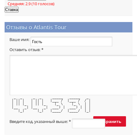
Средняя:
2.9
(
10
голосов)
Отзывы о Atlantis Tour
Ваше имя:
Оставить отзыв:
*
  _  _     _  _     _____   _____   _ 
 | || |   | || |   |___ /  |___ /  / |
 | || |_  | || |_    |_ \    |_ \  | |
 |__   _| |__   _|  ___) |  ___) | | |
    |_|      |_|   |____/  |____/  |_|
Введите код, указанный выше:
*